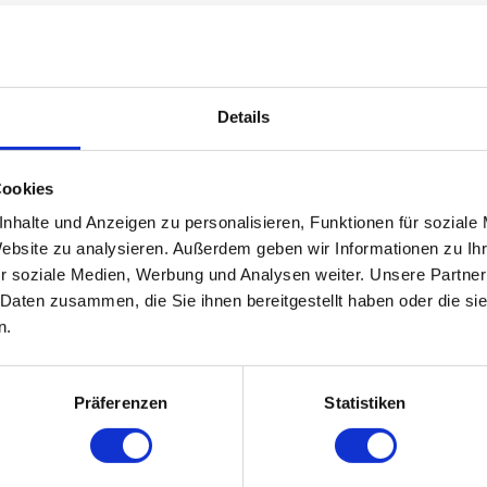
 veröffentlichten Inhalte (Layout, Texte, Bilder, Grafiken
ung bedarf vorheriger ausdrücklicher Zustimmung des Her
Details
nspeicherung, Verarbeitung bzw. Wiedergabe von Inhalten
 von Web-Seiten für den privaten, wissenschaftlichen 
Cookies
nd begrüße das Zitieren unserer Dokumente und Webseiten
nhalte und Anzeigen zu personalisieren, Funktionen für soziale
Website zu analysieren. Außerdem geben wir Informationen zu I
r soziale Medien, Werbung und Analysen weiter. Unsere Partner
ung:
 Daten zusammen, die Sie ihnen bereitgestellt haben oder die s
n.
Präferenzen
Statistiken
d Markensprache