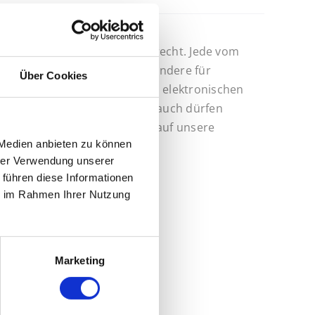
 usw.) unterliegen dem Urheberrecht. Jede vom
ausgebers. Dies gilt insbesondere für
Über Cookies
 in Datenbanken oder anderen elektronischen
und nicht kommerziellen Gebrauch dürfen
 sowie das Setzen von Links auf unsere
 Medien anbieten zu können
hrer Verwendung unserer
 führen diese Informationen
ie im Rahmen Ihrer Nutzung
Marketing