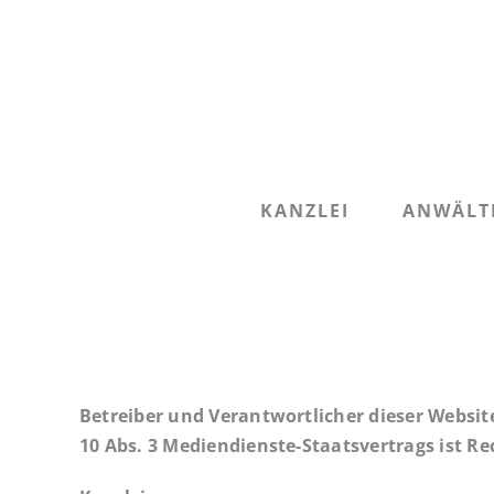
Zum
Inhalt
springen
KANZLEI
ANWÄLT
Betreiber und Verantwortlicher dieser Website
10 Abs. 3 Mediendienste-Staatsvertrags ist Re