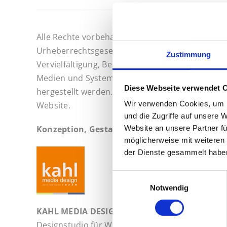
Alle Rechte vorbehalten. Alle auf dieser Website
Urheberrechtsgesetz nicht zugelassene Verwert
Zustimmung
Vervielfältigung, Bearbeitung, Übersetzung, Ei
Medien und Systemen. Fotokopien und Downloads
Diese Webseite verwendet 
hergestellt werden. Ich erlaube ausdrücklich u
Wir verwenden Cookies, um I
Website.
und die Zugriffe auf unsere 
Website an unsere Partner fü
Konzeption, Gestaltung, Technische Realisier
möglicherweise mit weiteren
der Dienste gesammelt habe
Einwilligungsauswahl
Notwendig
KAHL MEDIA DESIGN
Designstudio für Werbung, Kommunikation un