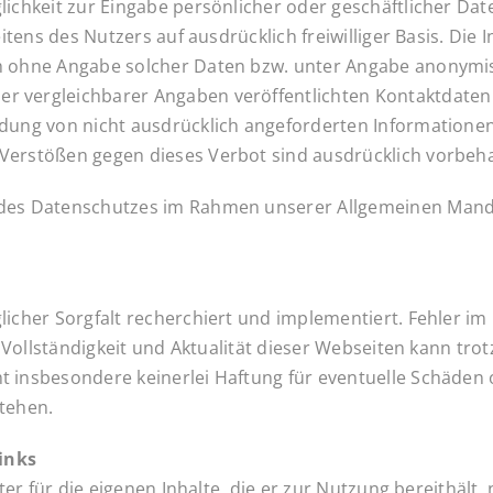
ichkeit zur Eingabe persönlicher oder geschäftlicher Date
eitens des Nutzers auf ausdrücklich freiwilliger Basis. D
h ohne Angabe solcher Daten bzw. unter Angabe anonymis
 vergleichbarer Angaben veröffentlichten Kontaktdaten
ung von nicht ausdrücklich angeforderten Informationen i
Verstößen gegen dieses Verbot sind ausdrücklich vorbeha
des Datenschutzes im Rahmen unserer Allgemeinen Manda
licher Sorgfalt recherchiert und implementiert. Fehler i
t, Vollständigkeit und Aktualität dieser Webseiten kann tr
 insbesondere keinerlei Haftung für eventuelle Schäden 
tehen.
inks
eter für die eigenen Inhalte, die er zur Nutzung bereithäl